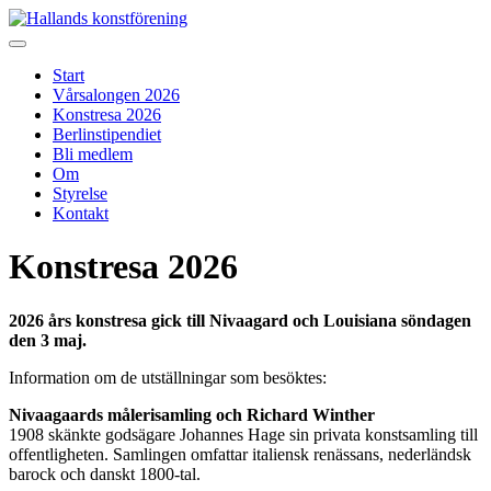
Skip
to
Hallands konstförening
Vi arrangerar vårsalongen
content
Start
Vårsalongen 2026
Konstresa 2026
Berlinstipendiet
Bli medlem
Om
Styrelse
Kontakt
Konstresa 2026
2026 års konstresa gick till Nivaagard och Louisiana söndagen
den 3 maj.
Information om de utställningar som besöktes:
Nivaagaards målerisamling och Richard Winther
1908 skänkte godsägare Johannes Hage sin privata konstsamling till
offentligheten. Samlingen omfattar italiensk renässans, nederländsk
barock och danskt 1800-tal.