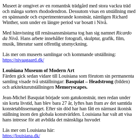
Museet är omgivet av en romantisk trädgård med stora vackra träd
och många sorters rhododendron. Dessutom visas en utställning med
en spännande och experimenterande konstnär, nämligen Richard
Winther, som under en längre period var bosatt i Nivå.
Med hänvisning till renässansmästarna tog han sig namnet
Ricardo
da Nivå
. Hans arbete innehåller fotografi, skulptur, grafik, film,
musik, litteratur samt offentlig utsmyckning.
Läs mer om museets samlingar och kommande utställning:
https://nivaagaard.dk/
Louisiana Museum of Modern Art
Färden gick sedan vidare till Louisiana som förutom sin permanenta
samling visade två utställningar:
Basquiat – Headstrong
(bilden)
och arkitekturutställningen
Memoryscapes.
Jean-Michel Basquiat började som gatukonstnär, men redan under
sin korta livstid, han blev bara 27 år, lyftes han fram av det samtida
konstetablissemanget. Efter sin död har han fått en närmast ikonisk
ställning inom den globala konstvärlden. Louisiana har valt att visa
hans intresse för att avbilda det mänskliga huvudet
Läs mer om Louisiana här:
https://louisiana.dk/