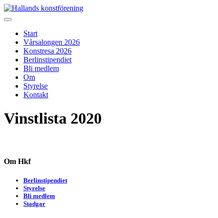
Skip
to
Hallands konstförening
Vi arrangerar vårsalongen
content
Start
Vårsalongen 2026
Konstresa 2026
Berlinstipendiet
Bli medlem
Om
Styrelse
Kontakt
Vinstlista 2020
Om Hkf
Berlinstipendiet
Styrelse
Bli medlem
Stadgar