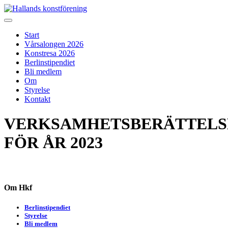
Skip
to
Hallands konstförening
Vi arrangerar vårsalongen
content
Start
Vårsalongen 2026
Konstresa 2026
Berlinstipendiet
Bli medlem
Om
Styrelse
Kontakt
VERKSAMHETSBERÄTTELS
FÖR ÅR 2023
Om Hkf
Berlinstipendiet
Styrelse
Bli medlem