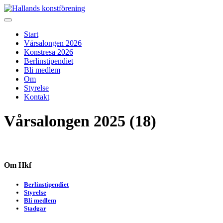
Skip
to
Hallands konstförening
Vi arrangerar vårsalongen
content
Start
Vårsalongen 2026
Konstresa 2026
Berlinstipendiet
Bli medlem
Om
Styrelse
Kontakt
Vårsalongen 2025 (18)
Om Hkf
Berlinstipendiet
Styrelse
Bli medlem
Stadgar