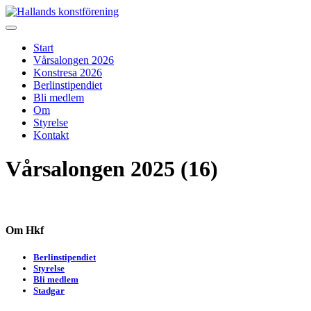
Skip
to
Hallands konstförening
Vi arrangerar vårsalongen
content
Start
Vårsalongen 2026
Konstresa 2026
Berlinstipendiet
Bli medlem
Om
Styrelse
Kontakt
Vårsalongen 2025 (16)
Om Hkf
Berlinstipendiet
Styrelse
Bli medlem
Stadgar