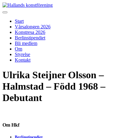
Skip
to
Hallands konstförening
Vi arrangerar vårsalongen
content
Start
Vårsalongen 2026
Konstresa 2026
Berlinstipendiet
Bli medlem
Om
Styrelse
Kontakt
Ulrika Steijner Olsson –
Halmstad – Född 1968 –
Debutant
Om Hkf
Berlinstipendiet