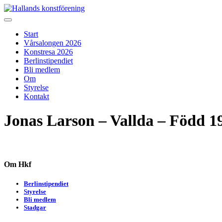
Skip
to
Hallands konstförening
Vi arrangerar vårsalongen
content
Start
Vårsalongen 2026
Konstresa 2026
Berlinstipendiet
Bli medlem
Om
Styrelse
Kontakt
Jonas Larson – Vallda – Född 1
Om Hkf
Berlinstipendiet
Styrelse
Bli medlem
Stadgar