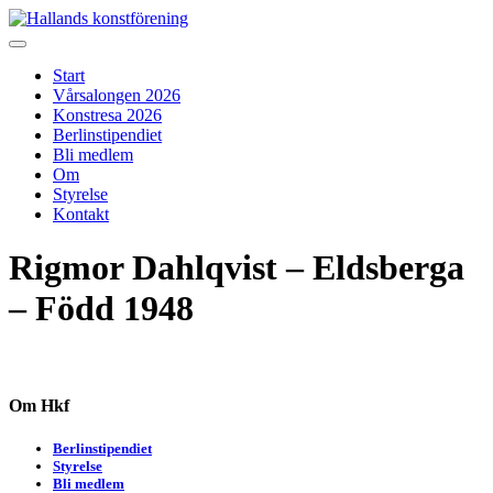
Skip
to
Hallands konstförening
Vi arrangerar vårsalongen
content
Start
Vårsalongen 2026
Konstresa 2026
Berlinstipendiet
Bli medlem
Om
Styrelse
Kontakt
Rigmor Dahlqvist – Eldsberga
– Född 1948
Om Hkf
Berlinstipendiet
Styrelse
Bli medlem