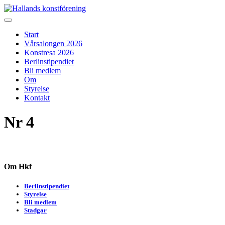
Skip
to
Hallands konstförening
Vi arrangerar vårsalongen
content
Start
Vårsalongen 2026
Konstresa 2026
Berlinstipendiet
Bli medlem
Om
Styrelse
Kontakt
Nr 4
Om Hkf
Berlinstipendiet
Styrelse
Bli medlem
Stadgar