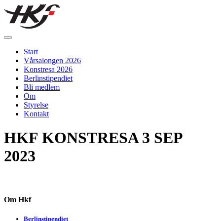
Skip
to
content
Hallands konstförening
Vi arrangerar vårsalongen
Start
Vårsalongen 2026
Konstresa 2026
Berlinstipendiet
Bli medlem
Om
Styrelse
Kontakt
HKF KONSTRESA 3 SEP
2023
Om Hkf
Berlinstipendiet