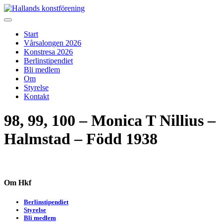
Skip
to
Hallands konstförening
Vi arrangerar vårsalongen
content
Start
Vårsalongen 2026
Konstresa 2026
Berlinstipendiet
Bli medlem
Om
Styrelse
Kontakt
98, 99, 100 – Monica T Nillius –
Halmstad – Född 1938
Om Hkf
Berlinstipendiet
Styrelse
Bli medlem