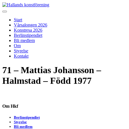
Skip
to
Hallands konstförening
Vi arrangerar vårsalongen
content
Start
Vårsalongen 2026
Konstresa 2026
Berlinstipendiet
Bli medlem
Om
Styrelse
Kontakt
71 – Mattias Johansson –
Halmstad – Född 1977
Om Hkf
Berlinstipendiet
Styrelse
Bli medlem