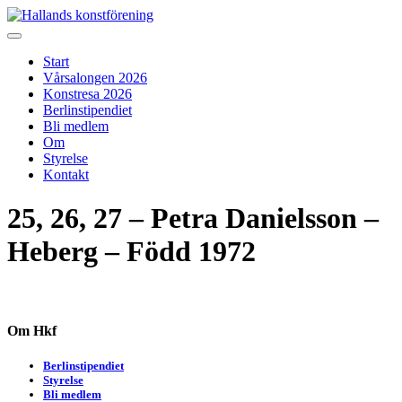
Skip
to
Hallands konstförening
Vi arrangerar vårsalongen
content
Start
Vårsalongen 2026
Konstresa 2026
Berlinstipendiet
Bli medlem
Om
Styrelse
Kontakt
25, 26, 27 – Petra Danielsson –
Heberg – Född 1972
Om Hkf
Berlinstipendiet
Styrelse
Bli medlem