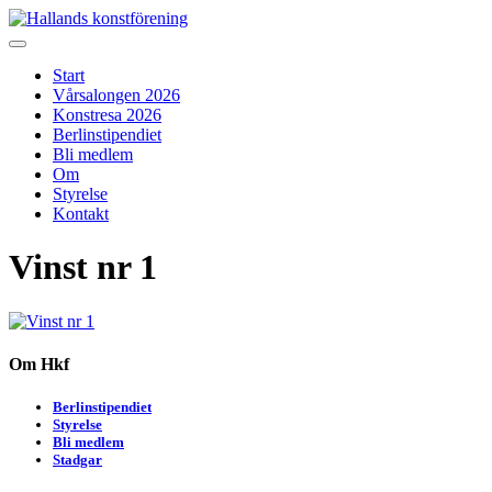
Skip
to
Hallands konstförening
Vi arrangerar vårsalongen
content
Start
Vårsalongen 2026
Konstresa 2026
Berlinstipendiet
Bli medlem
Om
Styrelse
Kontakt
Vinst nr 1
Om Hkf
Berlinstipendiet
Styrelse
Bli medlem
Stadgar