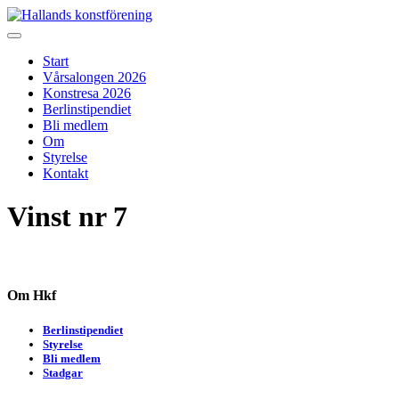
Skip
to
Hallands konstförening
Vi arrangerar vårsalongen
content
Start
Vårsalongen 2026
Konstresa 2026
Berlinstipendiet
Bli medlem
Om
Styrelse
Kontakt
Vinst nr 7
Om Hkf
Berlinstipendiet
Styrelse
Bli medlem
Stadgar