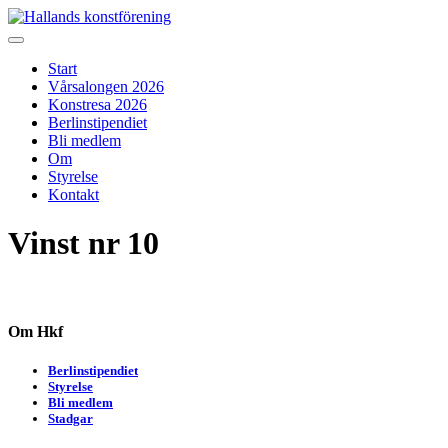
Skip
to
Hallands konstförening
Vi arrangerar vårsalongen
content
Start
Vårsalongen 2026
Konstresa 2026
Berlinstipendiet
Bli medlem
Om
Styrelse
Kontakt
Vinst nr 10
Om Hkf
Berlinstipendiet
Styrelse
Bli medlem
Stadgar