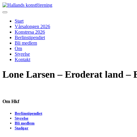
Skip
to
Hallands konstförening
Vi arrangerar vårsalongen
content
Start
Vårsalongen 2026
Konstresa 2026
Berlinstipendiet
Bli medlem
Om
Styrelse
Kontakt
Lone Larsen – Eroderat land –
Om Hkf
Berlinstipendiet
Styrelse
Bli medlem
Stadgar