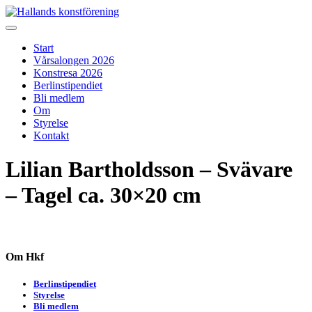
Skip
to
Hallands konstförening
Vi arrangerar vårsalongen
content
Start
Vårsalongen 2026
Konstresa 2026
Berlinstipendiet
Bli medlem
Om
Styrelse
Kontakt
Lilian Bartholdsson – Svävare
– Tagel ca. 30×20 cm
Om Hkf
Berlinstipendiet
Styrelse
Bli medlem