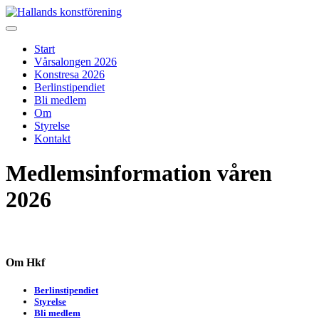
Skip
to
Hallands konstförening
Vi arrangerar vårsalongen
content
Start
Vårsalongen 2026
Konstresa 2026
Berlinstipendiet
Bli medlem
Om
Styrelse
Kontakt
Medlemsinformation våren
2026
Om Hkf
Berlinstipendiet
Styrelse
Bli medlem