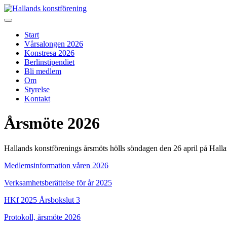
Skip
to
Hallands konstförening
Vi arrangerar vårsalongen
content
Start
Vårsalongen 2026
Konstresa 2026
Berlinstipendiet
Bli medlem
Om
Styrelse
Kontakt
Årsmöte 2026
Hallands konstförenings årsmöts hölls söndagen den 26 april på Ha
Medlemsinformation våren 2026
Verksamhetsberättelse för år 2025
HKf 2025 Årsbokslut 3
Protokoll, årsmöte 2026