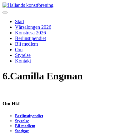
Skip
to
Hallands konstförening
Vi arrangerar vårsalongen
content
Start
Vårsalongen 2026
Konstresa 2026
Berlinstipendiet
Bli medlem
Om
Styrelse
Kontakt
6.Camilla Engman
Om Hkf
Berlinstipendiet
Styrelse
Bli medlem
Stadgar