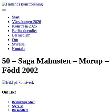
Skip
to
Hallands konstförening
Vi arrangerar vårsalongen
content
Start
Vårsalongen 2026
Konstresa 2026
Berlinstipendiet
Bli medlem
Om
Styrelse
Kontakt
50 – Saga Malmsten – Morup –
Född 2002
Om Hkf
Berlinstipendiet
Styrelse
Bli medlem