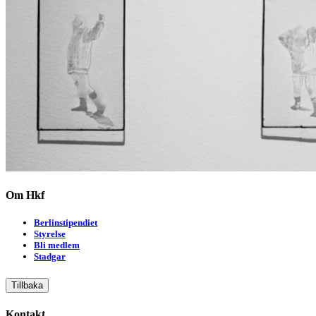
Om Hkf
Berlinstipendiet
Styrelse
Bli medlem
Stadgar
Tillbaka
Kontakt