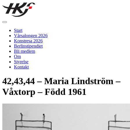
Skip
to
content
Hallands konstförening
Vi arrangerar vårsalongen
Start
Vårsalongen 2026
Konstresa 2026
Berlinstipendiet
Bli medlem
Om
Styrelse
Kontakt
42,43,44 – Maria Lindström –
Våxtorp – Född 1961