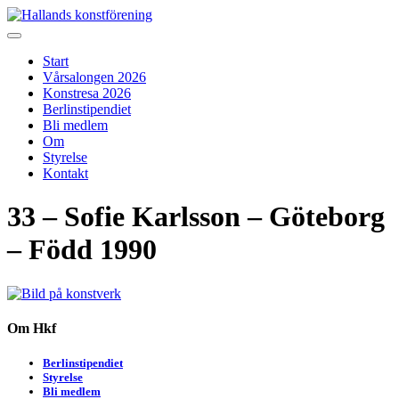
Skip
to
Hallands konstförening
Vi arrangerar vårsalongen
content
Start
Vårsalongen 2026
Konstresa 2026
Berlinstipendiet
Bli medlem
Om
Styrelse
Kontakt
33 – Sofie Karlsson – Göteborg
– Född 1990
Om Hkf
Berlinstipendiet
Styrelse
Bli medlem