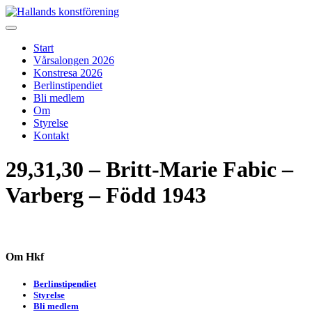
Skip
to
Hallands konstförening
Vi arrangerar vårsalongen
content
Start
Vårsalongen 2026
Konstresa 2026
Berlinstipendiet
Bli medlem
Om
Styrelse
Kontakt
29,31,30 – Britt-Marie Fabic –
Varberg – Född 1943
Om Hkf
Berlinstipendiet
Styrelse
Bli medlem