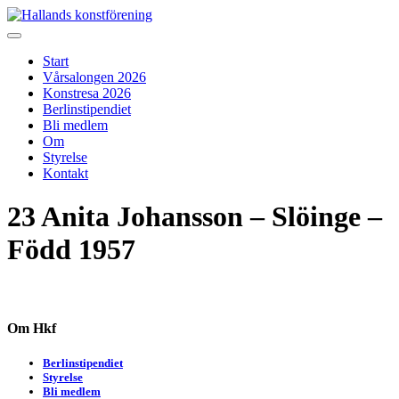
Skip
to
Hallands konstförening
Vi arrangerar vårsalongen
content
Start
Vårsalongen 2026
Konstresa 2026
Berlinstipendiet
Bli medlem
Om
Styrelse
Kontakt
23 Anita Johansson – Slöinge –
Född 1957
Om Hkf
Berlinstipendiet
Styrelse
Bli medlem