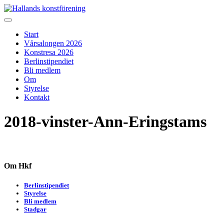
Skip
to
Hallands konstförening
Vi arrangerar vårsalongen
content
Start
Vårsalongen 2026
Konstresa 2026
Berlinstipendiet
Bli medlem
Om
Styrelse
Kontakt
2018-vinster-Ann-Eringstams
Om Hkf
Berlinstipendiet
Styrelse
Bli medlem
Stadgar