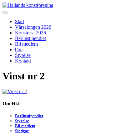
Skip
to
Hallands konstförening
Vi arrangerar vårsalongen
content
Start
Vårsalongen 2026
Konstresa 2026
Berlinstipendiet
Bli medlem
Om
Styrelse
Kontakt
Vinst nr 2
Om Hkf
Berlinstipendiet
Styrelse
Bli medlem
Stadgar