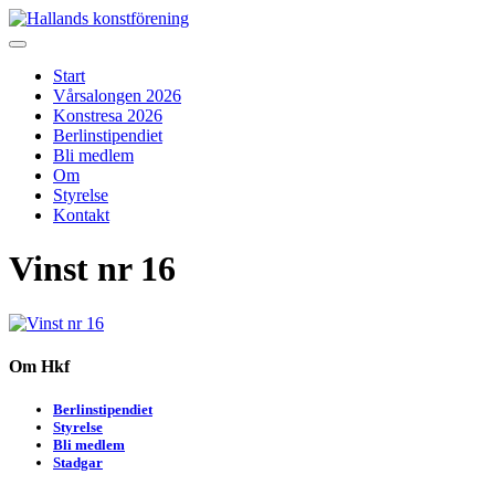
Skip
to
Hallands konstförening
Vi arrangerar vårsalongen
content
Start
Vårsalongen 2026
Konstresa 2026
Berlinstipendiet
Bli medlem
Om
Styrelse
Kontakt
Vinst nr 16
Om Hkf
Berlinstipendiet
Styrelse
Bli medlem
Stadgar