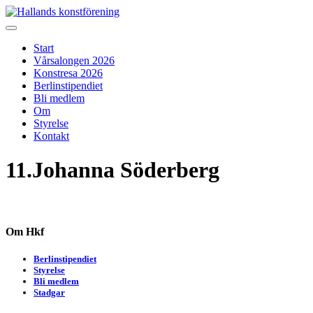
Skip
to
Hallands konstförening
Vi arrangerar vårsalongen
content
Start
Vårsalongen 2026
Konstresa 2026
Berlinstipendiet
Bli medlem
Om
Styrelse
Kontakt
11.Johanna Söderberg
Om Hkf
Berlinstipendiet
Styrelse
Bli medlem
Stadgar