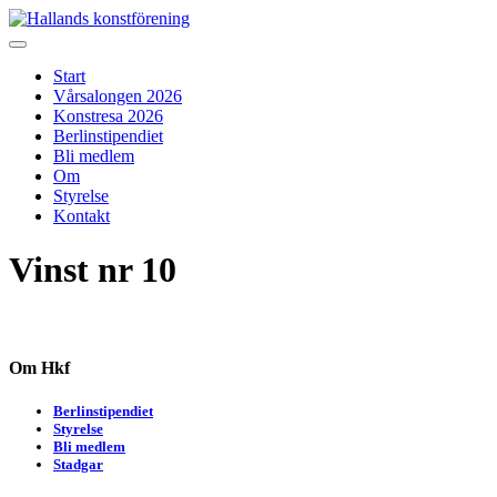
Skip
to
Hallands konstförening
Vi arrangerar vårsalongen
content
Start
Vårsalongen 2026
Konstresa 2026
Berlinstipendiet
Bli medlem
Om
Styrelse
Kontakt
Vinst nr 10
Om Hkf
Berlinstipendiet
Styrelse
Bli medlem
Stadgar