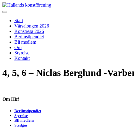
Skip
to
Hallands konstförening
Vi arrangerar vårsalongen
content
Start
Vårsalongen 2026
Konstresa 2026
Berlinstipendiet
Bli medlem
Om
Styrelse
Kontakt
4, 5, 6 – Niclas Berglund -Varb
Om Hkf
Berlinstipendiet
Styrelse
Bli medlem
Stadgar