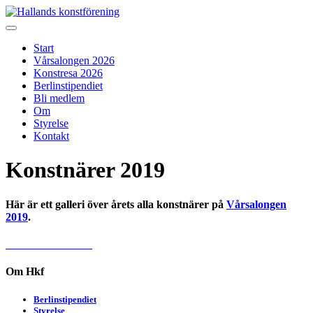
Skip
to
Hallands konstförening
Vi arrangerar vårsalongen
content
Start
Vårsalongen 2026
Konstresa 2026
Berlinstipendiet
Bli medlem
Om
Styrelse
Kontakt
Konstnärer 2019
Här är ett galleri över årets alla konstnärer på
Vårsalongen
2019
.
Om Hkf
Berlinstipendiet
Styrelse